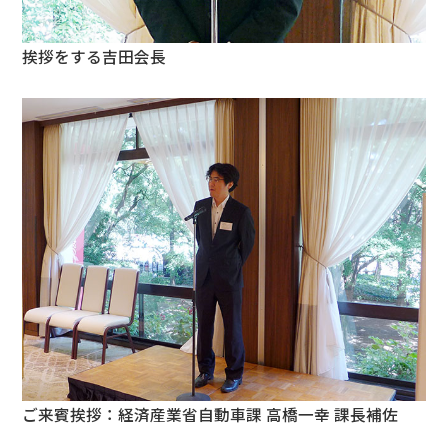
挨拶をする吉田会長
ご来賓挨拶：経済産業省自動車課 高橋一幸 課長補佐